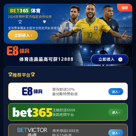
******
bwin·必赢(3003no1-中国)线路检测中心|Official website
网站首页
机构设置
规章制度
项目管理
成果展示
成果管理
平台管理